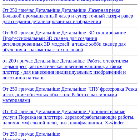
От 250 грн/час
Детальнiше
Детальнiше
Лазерная резка
Большой промышленный лазер и супер точный лазер-гравер
для создания детализированных изображений
От 300 грн/час
Детальнiше
Детальнiше
3D сканирование
Профессиональный 3D сканер для создания
детализированных 3D моделей, а также хобби сканер для
обучения и знакомства с технологией
от 200 грн/час
Детальнiше
Детальнiше
Работа с текстилем
Термопресс, автоматическая швейная машинка, а также
плоттер - для нанесения индивидуальных изображений и
логотипов на ткань
От 250 грн/час
Детальнiше
Детальнiше
ЧПУ фрезеровка
Резка
и создание объемных объектов. Работа с различными
материалами
От 350 грн/час
Детальнiше
Детальнiше
Дополнительные
услуги
Порезка на плоттере, деревообрабатывающие работы,
наличие муфельной печи, пил, шлифмашинки, X-winder
От 250 грн/час
Детальнiше
Подробнее