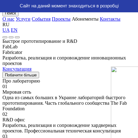
Сайт на даний момент знаходиться в розробці
О нас
Услуги
События
Проекты
Абонементы
Контакты
Поиск
О нас
Услуги
События
Проекты
Абонементы
Контакты
RU
UA
EN
Быстрое прототипирование и R&D
FabLab
Fabricator
Разработка, реализация и сопровождение инновационных
проектов
Консультация
Побачити бiльше
Про лабораторию
01
Мировая сеть
Одна из самых больших в Украине лабораторий быстрого
прототипирования. Часть глобального сообщества The Fab
Foundation
02
R&D офис
Разработка, реализация и сопровождение хардверных
проектов. Профессиональная техническая консультация
03