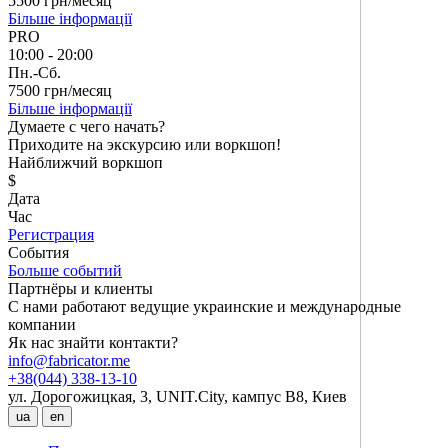
5500 грн/месяц
Більше інформації
PRO
10:00 - 20:00
Пн.-Сб.
7500 грн/месяц
Більше інформації
Думаете с чего начать?
Приходите на экскурсию или воркшоп!
Найближчий воркшоп
$
Дата
Час
Регистрация
События
Больше событий
Партнёры и клиенты
С нами работают ведущие украинские и международные
компании
Як нас знайти контакти?
info@fabricator.me
+38(044) 338-13-10
ул. Дорогожицкая, 3, UNIT.City, кампус В8, Киев
ua
en